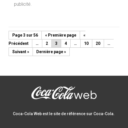
publicité.
Page 3 sur 56
« Première page
«
…
2
3
4
…
10
20
…
»
Dernière page »
Coca-Cola Web est le site de référence sur Coca-Cola.