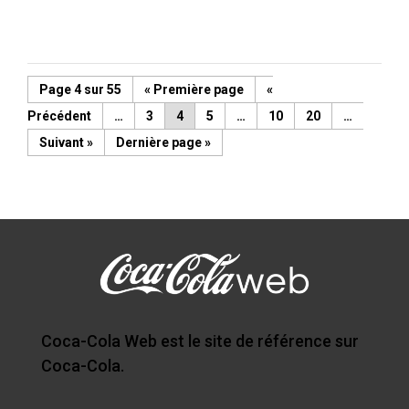
Page 4 sur 55
« Première page
«
…
3
4
5
…
10
20
…
»
Dernière page »
Coca-Cola Web est le site de référence sur
Coca-Cola.