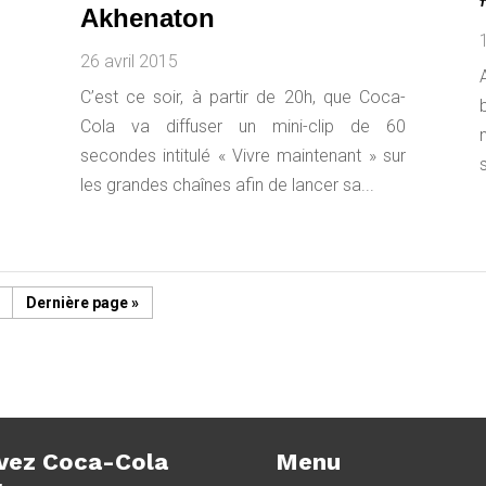
Akhenaton
26 avril 2015
C’est ce soir, à partir de 20h, que Coca-
Cola va diffuser un mini-clip de 60
secondes intitulé « Vivre maintenant » sur
les grandes chaînes afin de lancer sa...
Dernière page »
vez Coca-Cola
Menu