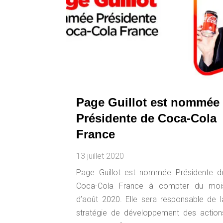
Page Guillot est nommée
Présidente de Coca-Cola
France
13 juillet 2020
Page Guillot est nommée Présidente d
Coca-Cola France à compter du moi
d’août 2020. Elle sera responsable de l
stratégie de développement des action