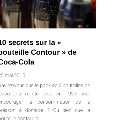
10 secrets sur la «
bouteille Contour » de
Coca-Cola
25 mai 2015
Saviez-vous que le pack de 6 bouteilles de
Coca-Cola a été créé en 1923 pour
encourager la consommation de la
boisson à domicile ? Ou bien que la
bouteille contour a...