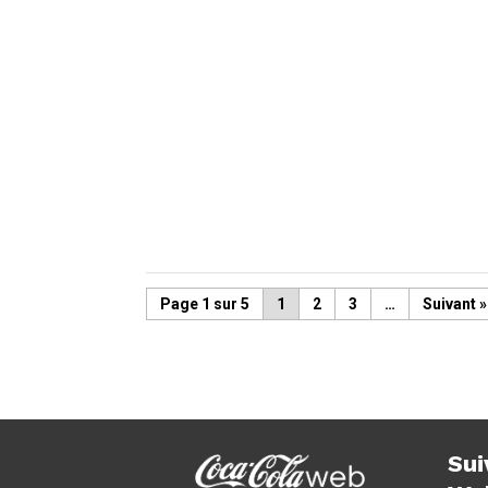
Page 1 sur 5
1
2
3
…
»
Sui