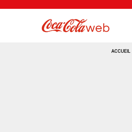
ACCUEIL
Publicité
par
Bastien
|
Juil 11, 2024