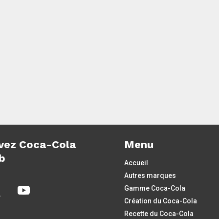
r
se déroulera en juin 2012 en Pologne et en
s
Ukraine. Découvrez la publicité créée
pour...
…
2
3
4
…
»
Dernière page »
vez Coca-Cola
Menu
b
Accueil
Autres marques
Gamme Coca-Cola
Création du Coca-Cola
Recette du Coca-Cola