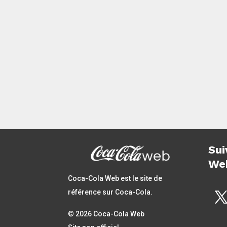
mettait en scène des marionnettes. Pou
cette nouvelle publicité, les marionnette
n’ont...
Page 3 sur 6
« Première page
«
Sui
We
Coca-Cola Web est le site de
référence sur Coca-Cola.
© 2026 Coca-Cola Web