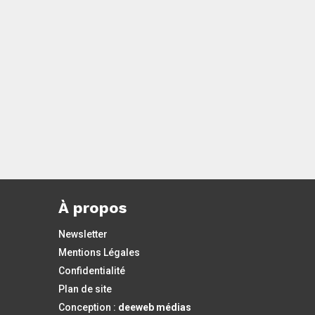
reprend également du service pour les
fêtes de fin d’année ! Pas de...
À propos
Newsletter
Mentions Légales
Confidentialité
Plan de site
Conception :
deeweb médias