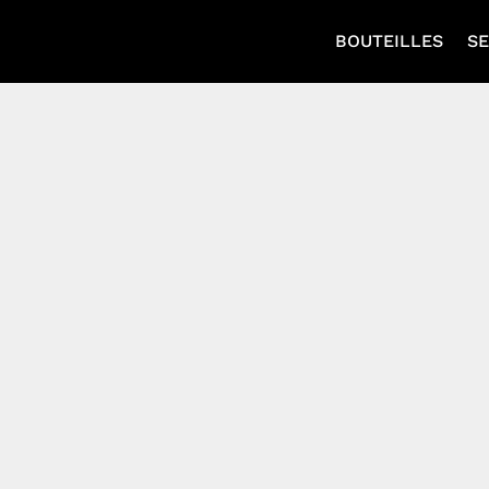
BOUTEILLES
SE
OKE
DATABA
Bienvenue !