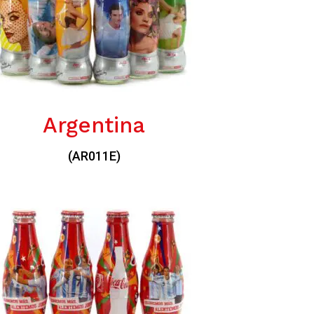
Argentina
(AR011E)