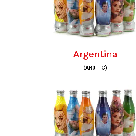
Argentina
(AR011C)