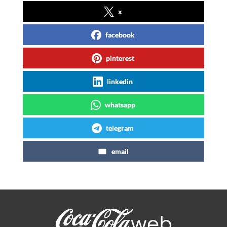
x
facebook
pinterest
linkedin
whatsapp
telegram
email