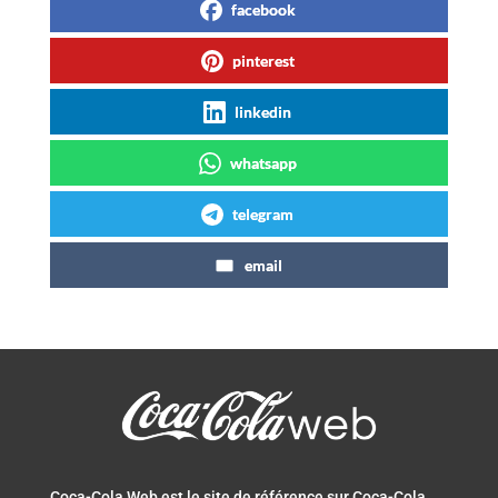
facebook
pinterest
linkedin
whatsapp
telegram
email
Coca-Cola Web est le site de référence sur Coca-Cola.