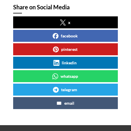
Share on Social Media
x
facebook
pinterest
linkedin
whatsapp
telegram
email