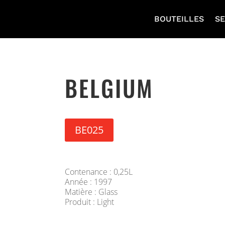
BOUTEILLES
SE
BELGIUM
BE025
Contenance : 0,25L
Année : 1997
Matière : Glass
Produit : Light