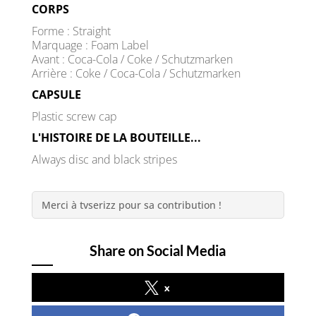
CORPS
Forme : Straight
Marquage : Foam Label
Avant : Coca-Cola / Coke / Schutzmarken
Arrière : Coke / Coca-Cola / Schutzmarken
CAPSULE
Plastic screw cap
L'HISTOIRE DE LA BOUTEILLE...
Always disc and black stripes
Merci à tvserizz pour sa contribution !
Share on Social Media
x