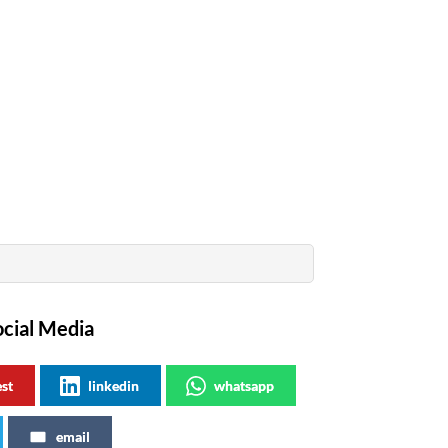
ocial Media
est
linkedin
whatsapp
email