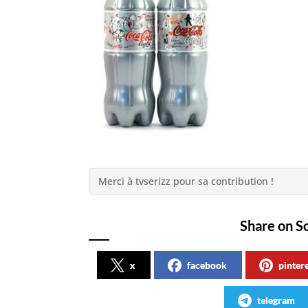
Merci à tvserizz pour sa contribution !
Share on S
x
facebook
pinter
telegram