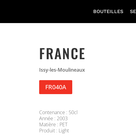
BOUTEILLES
SE
FRANCE
Issy-les-Moulineaux
FR040A
Contenance : 50cl
Année : 2003
Matière : PET
Produit : Light