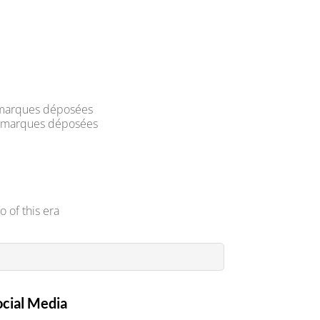
 / marques déposées
la/ marques déposées
o of this era
ocial Media