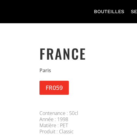
BOUTEILLES
SE
FRANCE
Paris
FR059
Contenance : 50cl
Année : 1998
Matière : PET
Produit : Classic