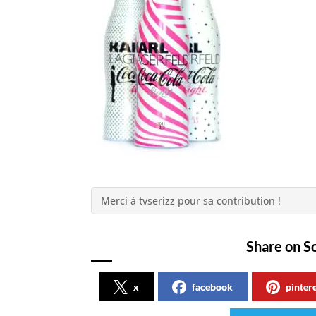
Merci à tvserizz pour sa contribution !
Share on S
x
facebook
pinter