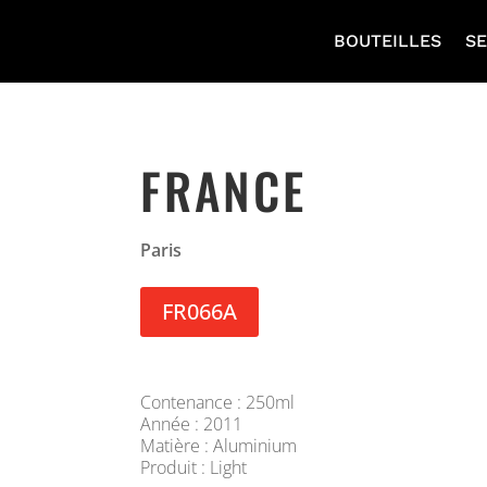
BOUTEILLES
SE
FRANCE
Paris
FR066A
Contenance : 250ml
Année : 2011
Matière : Aluminium
Produit : Light