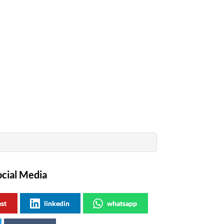
ocial Media
est
linkedin
whatsapp