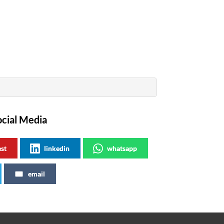
ocial Media
est
linkedin
whatsapp
email