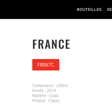
BOUTEILLES
SE
FRANCE
FR067C
Contenance : 200ml
Année : 2019
Matière : Glass
Produit : Classic