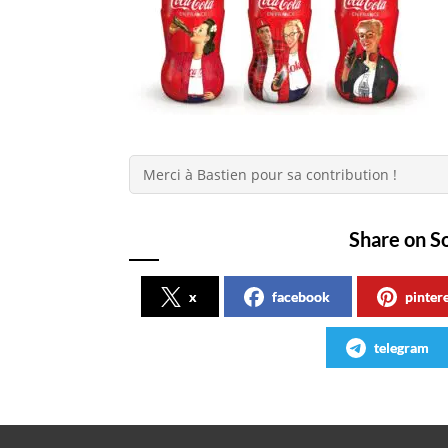
Merci à Bastien pour sa contribution !
Share on S
x
facebook
pinter
telegram