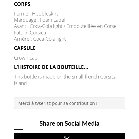
CORPS
Forme : Hobbleskirt
Marquage : Foam Label
Avant : Coca-Cola light / Embouteillée en Corse
Fatu in Corsica
Arrière : Coca-Cola light
CAPSULE
Crown cap
L'HISTOIRE DE LA BOUTEILLE...
This bottle is made on the small french Corsica
island
Merci à tvserizz pour sa contribution !
Share on Social Media