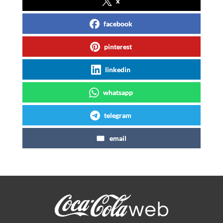
x
facebook
pinterest
linkedin
whatsapp
telegram
email