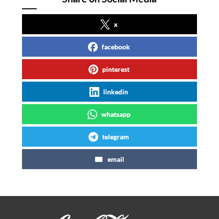
x
facebook
pinterest
linkedin
whatsapp
telegram
email