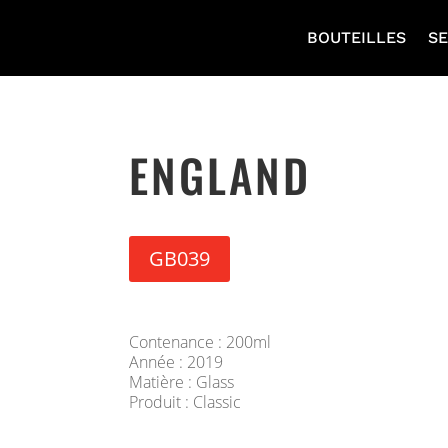
BOUTEILLES
SE
ENGLAND
GB039
Contenance : 200ml
Année : 2019
Matière : Glass
Produit : Classic