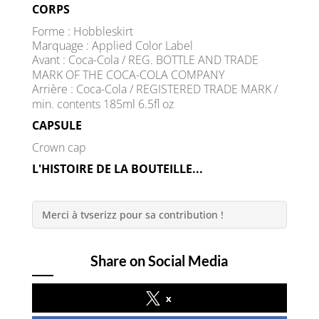
CORPS
Forme : Hobbleskirt
Marquage : Applied Color Label
Avant : Coca-Cola / REG. BOTTLE AND TRADE
MARK OF THE COCA-COLA COMPANY
Arrière : Coca-Cola / REGISTERED TRADE MARK /
min. contents 185ml 6.5fl oz
CAPSULE
Crown cap
L'HISTOIRE DE LA BOUTEILLE...
Merci à tvserizz pour sa contribution !
Share on Social Media
x