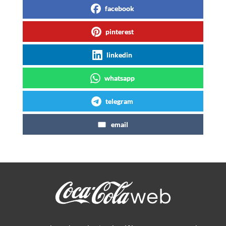
facebook
pinterest
linkedin
whatsapp
telegram
email