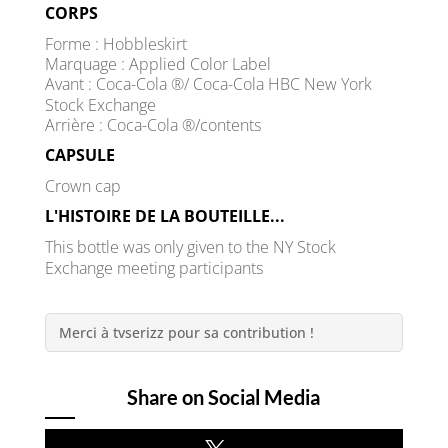
CORPS
Forme : Hobbleskirt
Marquage : Applied Color Label
Avant : Coca-Cola ®/ Coca-Cola HBC New York
Stock Exchange
Arrière : Coca-Cola ®/contents
CAPSULE
Crown cap
L'HISTOIRE DE LA BOUTEILLE...
This bottle was only given to the NY Stock
Exchange meeting participants
Merci à tvserizz pour sa contribution !
Share on Social Media