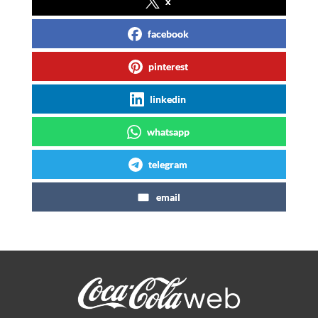
x
facebook
pinterest
linkedin
whatsapp
telegram
email