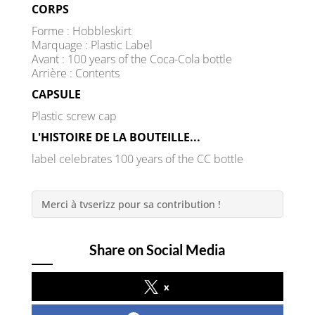
CORPS
Forme : Hobbleskirt
Marquage : Plastic Label
Avant : 100 years of the Coca-Cola bottle
Arrière : Contents
CAPSULE
Plastic screw cap
L'HISTOIRE DE LA BOUTEILLE...
label celebrates 100 years of the CC bottle
Merci à tvserizz pour sa contribution !
Share on Social Media
x