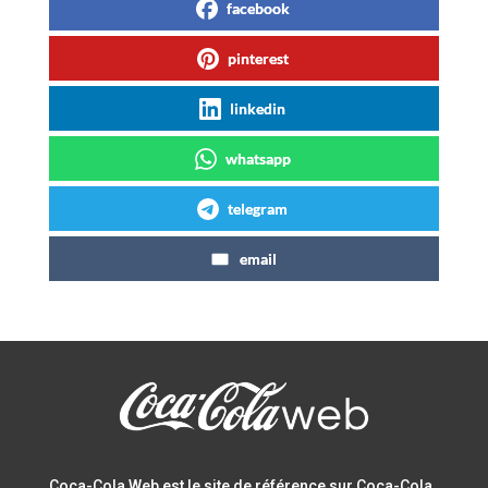
facebook
pinterest
linkedin
whatsapp
telegram
email
Coca-Cola Web est le site de référence sur Coca-Cola.