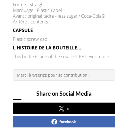
Forme : Straight
Marquage : Plastic Label
Avant : original tadte - less sugar / Coca-Cola®
Arrière : contents
CAPSULE
Plastic screw cap
L'HISTOIRE DE LA BOUTEILLE...
This bottle is one of the smallest PET ever made
Merci à tvserizz pour sa contribution !
Share on Social Media
x
facebook