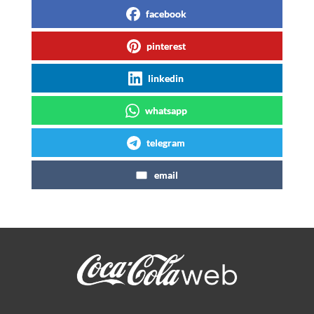
facebook
pinterest
linkedin
whatsapp
telegram
email