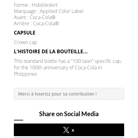
Forme : Hobbleskirt
Marquage : Applied Color Label
Avant : Coca-Cola®
Arrière : Coca-Cola®
CAPSULE
Crown cap
L'HISTOIRE DE LA BOUTEILLE...
This standard bottle has a "100 taon" specific cap,
for the 100th anniversary of Coca-Cola in
Phiippines
Merci à tvserizz pour sa contribution !
Share on Social Media
x