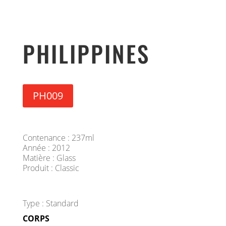
PHILIPPINES
PH009
Contenance : 237ml
Année : 2012
Matière : Glass
Produit : Classic
Type : Standard
CORPS