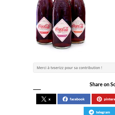
Merci à tvserizz pour sa contribution !
Share on S
x
facebook
pinter
telegram