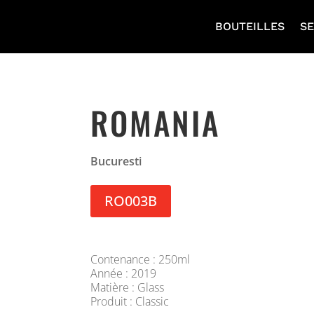
BOUTEILLES
SE
ROMANIA
Bucuresti
RO003B
Contenance : 250ml
Année : 2019
Matière : Glass
Produit : Classic