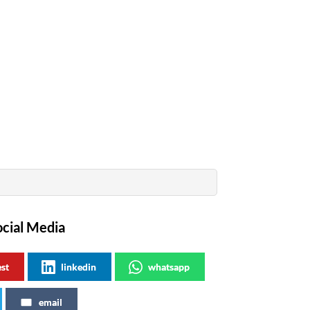
ocial Media
est
linkedin
whatsapp
email