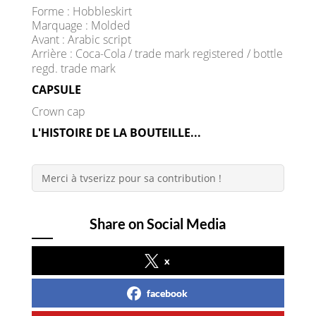
Forme : Hobbleskirt
Marquage : Molded
Avant : Arabic script
Arrière : Coca-Cola / trade mark registered / bottle
regd. trade mark
CAPSULE
Crown cap
L'HISTOIRE DE LA BOUTEILLE...
Merci à tvserizz pour sa contribution !
Share on Social Media
x
facebook