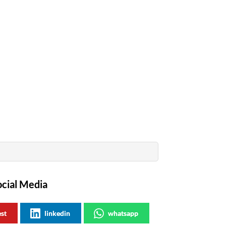
ocial Media
est
linkedin
whatsapp