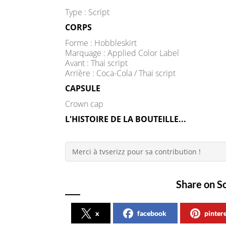
Type : Script
CORPS
Forme : Hobbleskirt
Marquage : Applied Color Label
Avant : Thai script
Arrière : Coca-Cola / Thai script
CAPSULE
Crown cap
L'HISTOIRE DE LA BOUTEILLE...
Merci à tvserizz pour sa contribution !
Share on S
x
facebook
pinter