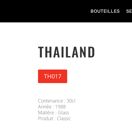
BOUTEILLES
SE
THAILAND
TH017
Contenance : 30cl
Année : 1988
Matière : Glass
Produit : Classic