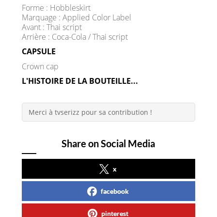
Forme : Hobbleskirt
Marquage : Applied Color Label
Avant : Thai script
Arrière : Coca-Cola / Thai script
CAPSULE
Crown cap
L'HISTOIRE DE LA BOUTEILLE...
Merci à tvserizz pour sa contribution !
Share on Social Media
x
facebook
pinterest