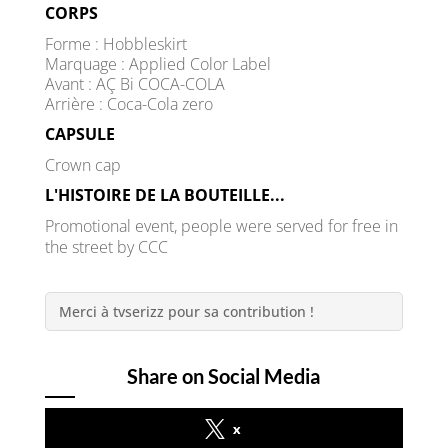
CORPS
Forme : Hobbleskirt
Marquage : Applied Color Label
Avant : AÇ Bi COCA-COLA
Arrière : Coca-Cola zero
CAPSULE
Crown cap
L'HISTOIRE DE LA BOUTEILLE...
Promotional event, people were served for free in
the street by CCC
Merci à tvserizz pour sa contribution !
Share on Social Media
x