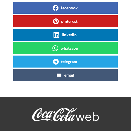
facebook
pinterest
linkedin
whatsapp
telegram
email