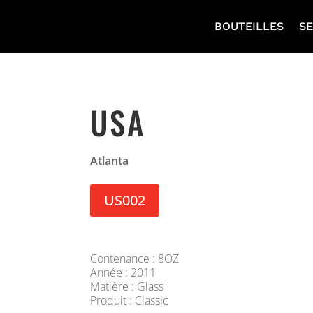
BOUTEILLES
SE
USA
Atlanta
US002
Contenance : 8OZ
Année : 2011
Matière : Glass
Produit : Classic