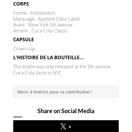
CORPS
Forme : Hobbleskirt
Marquage : Applied Color Label
Avant : New York 5th avenue
Arrière : Coca-Cola Classic
CAPSULE
Crown cap
L'HISTOIRE DE LA BOUTEILLE...
This bottle was only released at the 5th avenue
Coca-Cola Store in NYC
Merci à tvserizz pour sa contribution !
Share on Social Media
x