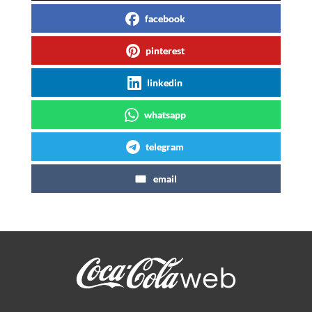
facebook
pinterest
linkedin
whatsapp
telegram
email