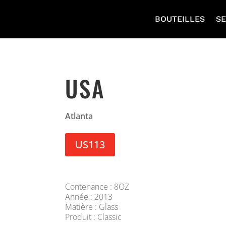
BOUTEILLES
SE
USA
Atlanta
US113
Contenance : 8OZ
Année : 2013
Matière : Glass
Produit : Classic