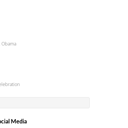
ck Obama
elebration
ocial Media