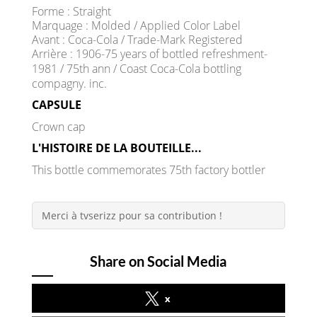
Forme : Straight
Marquage : Molded / Applied Color Label
Avant : Coca-Cola / Trade-Mark Registered
Arrière : 1906-75 years of bottled refreshment-
1981 / 75th ann / Coast Coca-Cola bottling
compagny. inc.
CAPSULE
Crown cap
L'HISTOIRE DE LA BOUTEILLE...
This bottle commemorates 75th factory bottler
Merci à tvserizz pour sa contribution !
Share on Social Media
x