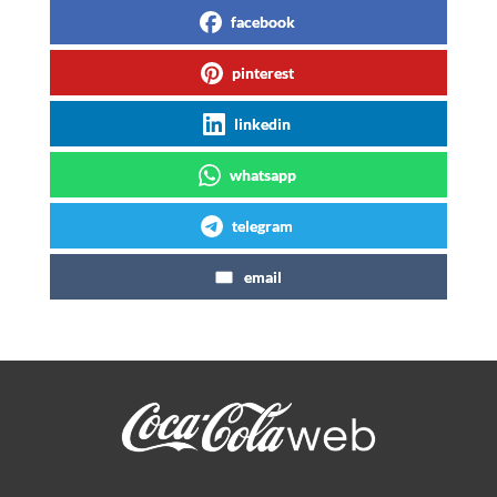
facebook
pinterest
linkedin
whatsapp
telegram
email