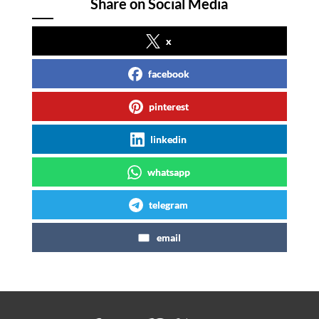
Share on Social Media
x
facebook
pinterest
linkedin
whatsapp
telegram
email