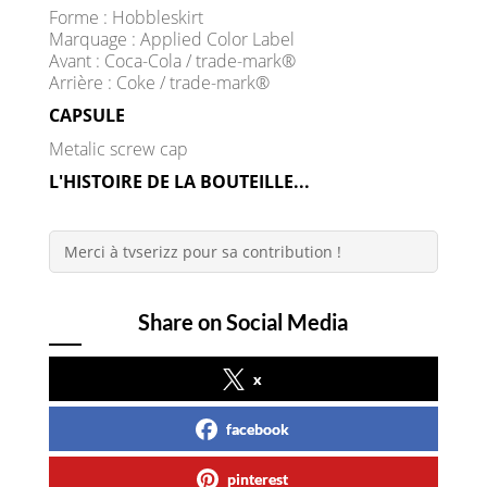
Forme : Hobbleskirt
Marquage : Applied Color Label
Avant : Coca-Cola / trade-mark®
Arrière : Coke / trade-mark®
CAPSULE
Metalic screw cap
L'HISTOIRE DE LA BOUTEILLE...
Merci à tvserizz pour sa contribution !
Share on Social Media
x
facebook
pinterest