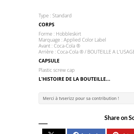
Type : Standard
CORPS
Forme : Hobbleskirt
Marquage : Applied Color Label
Avant : Coca-Cola ®
Arrière : Coca-Cola ® / BOUTEILLE A L'US
CAPSULE
Plastic screw cap
L'HISTOIRE DE LA BOUTEILLE...
Merci à tvserizz pour sa contribution !
Share on S