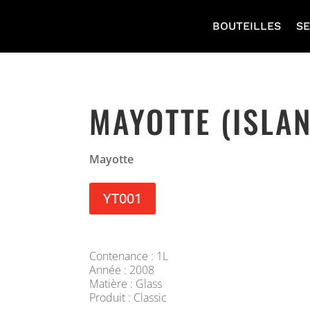
BOUTEILLES
SE
MAYOTTE (ISLA
Mayotte
YT001
Contenance : 1L
Année : 2008
Matière : Glass
Produit : Classic