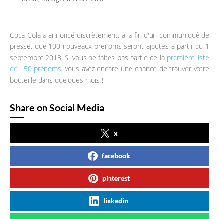
Coca-Cola a annoncé discrètement, à la fin d'un communiqué de
presse, que 100 nouveaux prénoms seront ajoutés à partir du 1
septembre 2013. Si vous ne faites pas partie de la
première liste
de 150 prénoms
, vous avez encore une chance de trouver votre
bouteille dans quelques mois !
Share on Social Media
x
facebook
pinterest
linkedin