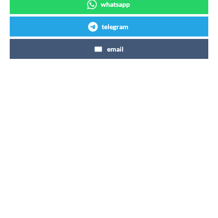
whatsapp
telegram
email
Articles similaires
Lancement d’une canette de Coca-
Cola de 90 calories