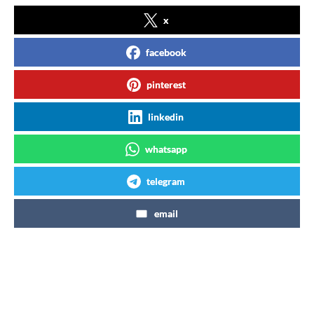
x
facebook
pinterest
linkedin
whatsapp
telegram
email
Articles similaires