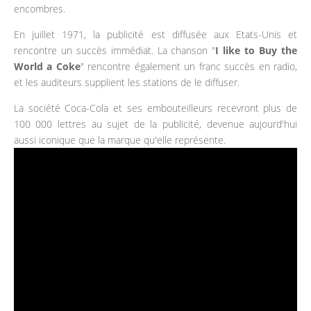
encombres.
En juillet 1971, la publicité est diffusée aux Etats-Unis et
rencontre un succès immédiat. La chanson "
I like to Buy the
World a Coke
" rencontre également un franc succès en radio,
et les auditeurs supplient les stations de le diffuser.
La société Coca-Cola et ses embouteilleurs recevront plus de
100 000 lettres au sujet de la publicité, devenue aujourd'hui
aussi iconique que la marque qu'elle représente.