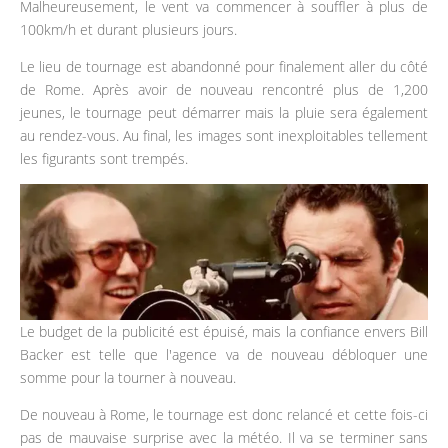
Malheureusement, le vent va commencer à souffler à plus de
100km/h et durant plusieurs jours.
Le lieu de tournage est abandonné pour finalement aller du côté
de Rome. Après avoir de nouveau rencontré plus de 1,200
jeunes, le tournage peut démarrer mais la pluie sera également
au rendez-vous. Au final, les images sont inexploitables tellement
les figurants sont trempés.
Le budget de la publicité est épuisé, mais la confiance envers Bill
Backer est telle que l'agence va de nouveau débloquer une
somme pour la tourner à nouveau.
De nouveau à Rome, le tournage est donc relancé et cette fois-ci
pas de mauvaise surprise avec la météo. Il va se terminer sans