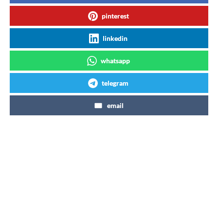
pinterest
linkedin
whatsapp
telegram
email
Articles similaires
Bientôt de nouvelles boissons à