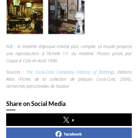
N.B. : le matériel d’époque n’existe plus complet. Le musée propose
une reproduction à l’échelle 1/1 du matériel. Photos prises par
Coque à Cola en Août 1986.
Sources :
The Coca-Cola Company (History of Bottling)
, Editions
Atlas (Fiches de la collection de plaques Coca-Cola, 2006),
recherches personnelles de l’auteur
Share on Social Media
x
facebook