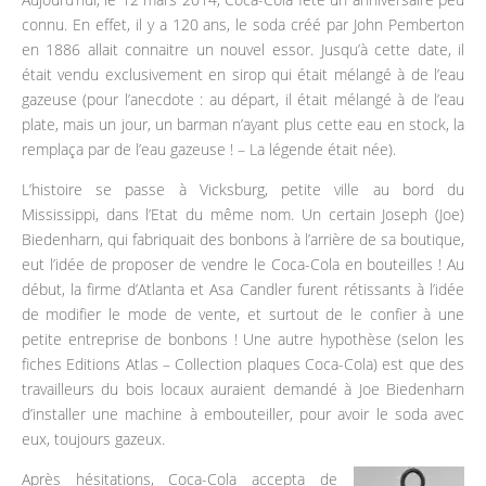
connu. En effet, il y a 120 ans, le soda créé par John Pemberton
en 1886 allait connaitre un nouvel essor. Jusqu’à cette date, il
était vendu exclusivement en sirop qui était mélangé à de l’eau
gazeuse (pour l’anecdote : au départ, il était mélangé à de l’eau
plate, mais un jour, un barman n’ayant plus cette eau en stock, la
remplaça par de l’eau gazeuse ! – La légende était née).
L’histoire se passe à Vicksburg, petite ville au bord du
Mississippi, dans l’Etat du même nom. Un certain Joseph (Joe)
Biedenharn, qui fabriquait des bonbons à l’arrière de sa boutique,
eut l’idée de proposer de vendre le Coca-Cola en bouteilles ! Au
début, la firme d’Atlanta et Asa Candler furent rétissants à l’idée
de modifier le mode de vente, et surtout de le confier à une
petite entreprise de bonbons ! Une autre hypothèse (selon les
fiches Editions Atlas – Collection plaques Coca-Cola) est que des
travailleurs du bois locaux auraient demandé à Joe Biedenharn
d’installer une machine à embouteiller, pour avoir le soda avec
eux, toujours gazeux.
Après hésitations, Coca-Cola accepta de