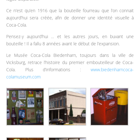
Ce n’est qu’en 1916 que la bouteille fourreau que l’on connait
aujourd’hui sera créée, afin de donner une identité visuelle à
Coca-Cola.
Pensez-y aujourd’hui … et les autres jours, en buvant une
bouteille ! Il a fallu 8 années avant le début de l’expansion.
Le Musée Coca-Cola Biedenharn, toujours dans la ville de
Vicksburg, retrace l’histoire du premier embouteilleur de Coca-
Cola. Plus d’informations :
www.biedenharncoca-
colamuseum.com