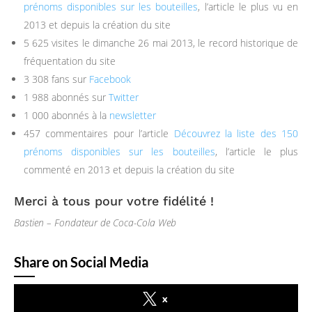
prénoms disponibles sur les bouteilles
, l’article le plus vu en
2013 et depuis la création du site
5 625 visites le dimanche 26 mai 2013, le record historique de
fréquentation du site
3 308 fans sur
Facebook
1 988 abonnés sur
Twitter
1 000 abonnés à la
newsletter
457 commentaires pour l’article
Découvrez la liste des 150
prénoms disponibles sur les bouteilles
, l’article le plus
commenté en 2013 et depuis la création du site
Merci à tous pour votre fidélité !
Bastien – Fondateur de Coca-Cola Web
Share on Social Media
x