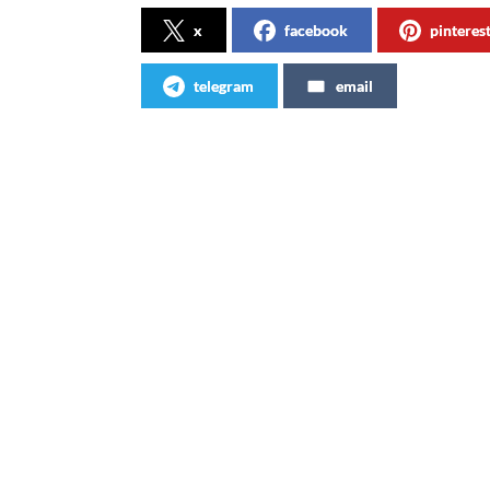
x
facebook
pinteres
telegram
email
Articles similaires
Vivez light by Nathalie Rykiel
Club C