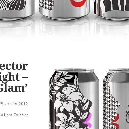
lector
ight –
Glam’
23 janvier 2012
la Light
,
Collector