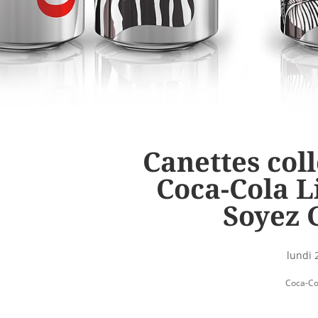
Canettes col
Coca-Cola L
Soyez 
lundi 
Coca-Co