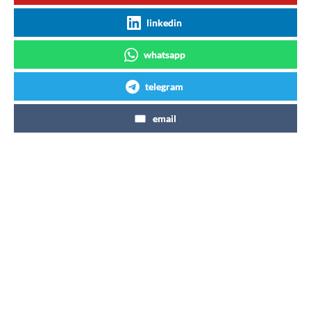
linkedin
whatsapp
telegram
email
Articles similaires
Coca-Cola Zéro Zéro 7