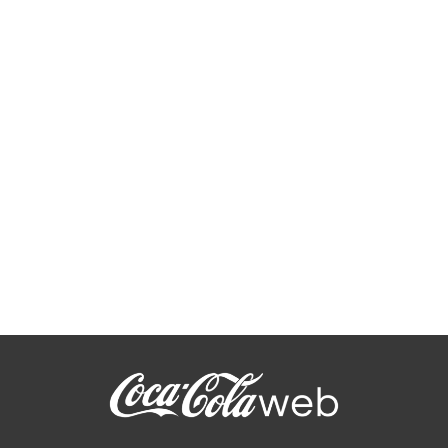
Club Coke 09 by Justice & So-me