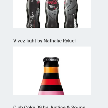
Vivez light by Nathalie Rykiel
Club Coke 09 by Justice & So-me