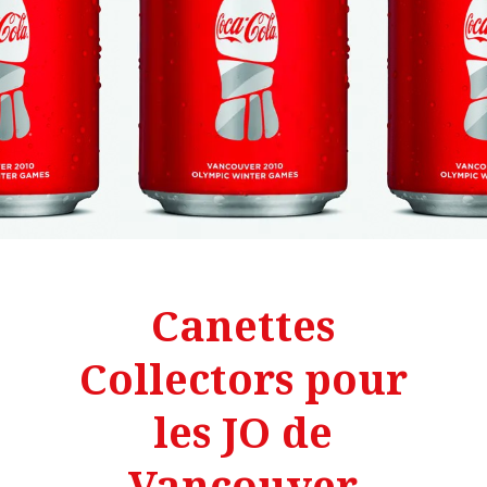
Canettes
Collectors pour
les JO de
Vancouver