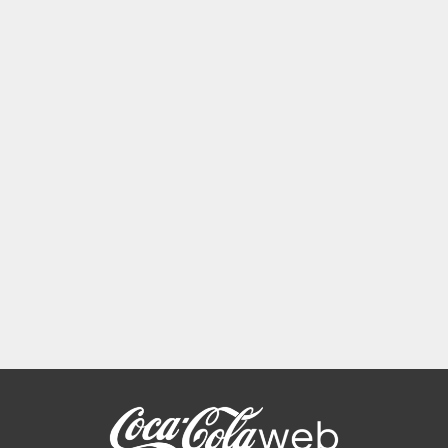
L'Espace 125 ouvre ses portes le vendredi 29
avril 2011. Cet espace dédié à l'univers Coca-
Cola proposera une exposition et différentes
animations. Pour l'occasion, une...
Page 3 sur 5
« Première page
«
…
2
3
4
…
»
Dernière page »