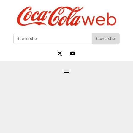
Coca-Cola Web
par
Bastien
|
Juil 21, 2026