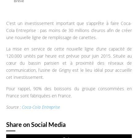
Brève
C’est un investissement important que s’apprête à faire Coca-
Cola Entreprise : pas moins de 30 millions d’euros afin de créer
une nouvelle ligne de remplissage de canettes.
La mise en service de cette nouvelle ligne d’une capacité de
120.000 unités par heure est prévue pour juin 2015. Située au
cœur du bassin parisien et à proximité des réseaux de
communication, l’usine de Grigny est le lieu idéal pour accueillir
cet investissement.
Pour rappel, 90% des boissons du groupe consommées en
France sont fabriquées en France.
Source :
Coca-Cola Entreprise
Share on Social Media