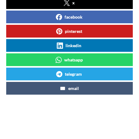
x
facebook
pinterest
linkedin
whatsapp
telegram
email
Articles similaires