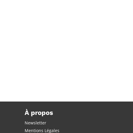
oke 09 by Justice & So-me
À propos
Newsletter
Mentions Légales