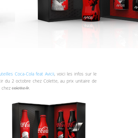
teilles Coca-Cola feat Avicii
, voici les infos sur le
rtir du 2 octobre chez Colette, au prix unitaire de
e chez
colette.fr
.