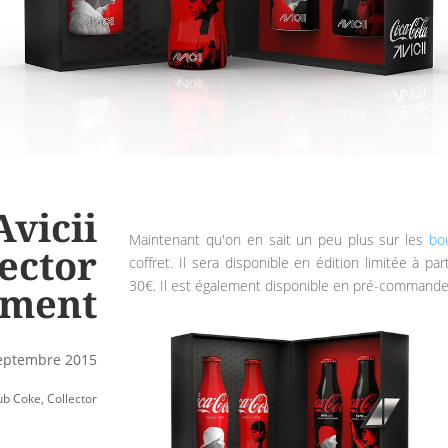
Avicii
Maintenant qu'on en sait un peu plus sur les
bou
lector
coffret. Il sera disponible en édition limitée à pa
30€. Il est également disponible en pré-command
ement
septembre 2015
ub Coke
,
Collector