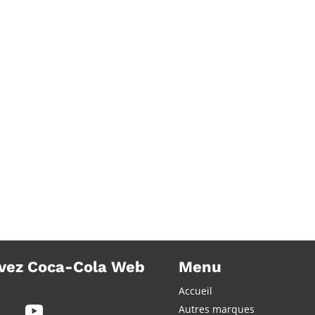
Vivez light by Nathalie Rykiel
Club C
vez Coca-Cola Web
Menu
Accueil
Autres marques