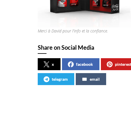
Merci à David pour l'info et la confiance.
Share on Social Media
x
facebook
pinteres
telegram
email
Articles similaires