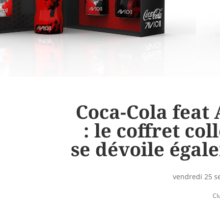
Coca-Cola feat 
: le coffret col
se dévoile égal
vendredi 25 
Cl