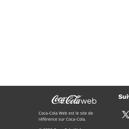
Sui
Coca-Cola Web est le site de
référence sur Coca-Cola.