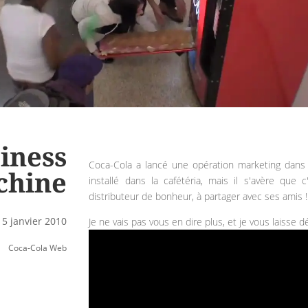
iness
Coca-Cola a lancé une opération marketing dans 
chine
installé dans la cafétéria, mais il s'avère que c'
distributeur de bonheur, à partager avec ses amis !
15 janvier 2010
Je ne vais pas vous en dire plus, et je vous laisse 
Coca-Cola Web