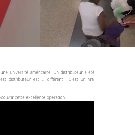
une université américaine. Un distributeur a été
est distributeur est ... différent ! C'est un vrai
découvrir cette excellente opération.