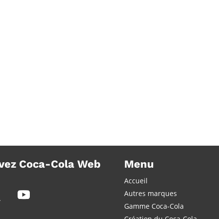
devien
vez Coca-Cola Web
Menu
Accueil
Autres marques
Gamme Coca-Cola
Création du Coca-Cola