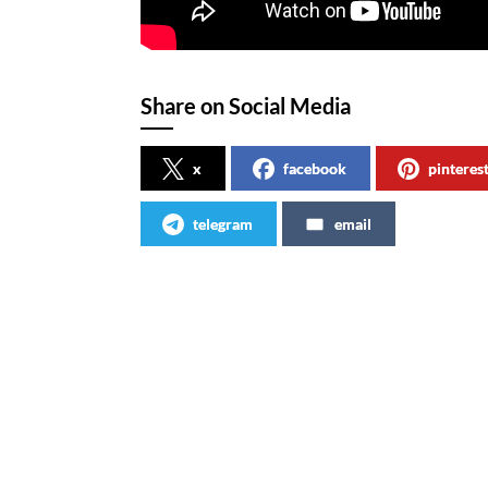
Share on Social Media
x
facebook
pinteres
telegram
email
Articles similaires
C’est parti pour Coca-Cola Web !
Avec C