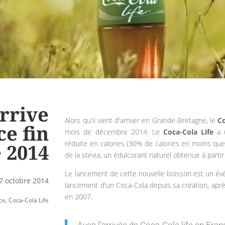
arrive
Alors qu'il vient d'arriver en Grande-Bretagne, le
Co
ce fin
mois de décembre 2014. Le
Coca-Cola Life
a u
réduite en calories (30% de calories en moins que 
 2014
de la stevia, un édulcorant naturel obtenue à parti
Le lancement de cette nouvelle boisson est un év
7 octobre 2014
lancement d'un Coca-Cola depuis sa création, aprè
en 2007.
ce
,
Coca-Cola Life
Avec l’arrivée de Coca-Cola life en Fran