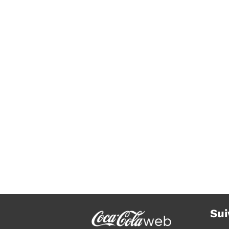
Coca-Cola ici en France, la
newsletter de Coca-Cola
Sui