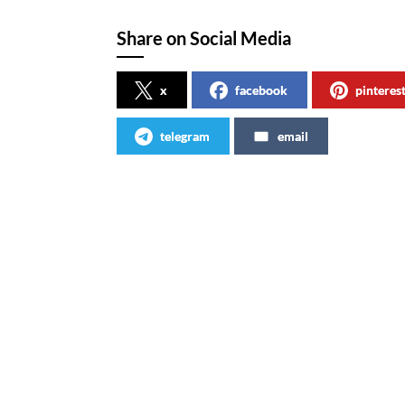
Share on Social Media
x
facebook
pinteres
telegram
email
Articles similaires
Vivez light by Nathalie Rykiel
Club C