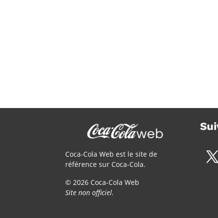
Sui
Coca-Cola Web est le site de
référence sur Coca-Cola.
© 2026 Coca-Cola Web
Site non officiel.