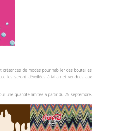
uit créatrices de modes pour habiller des bouteilles
uteilles seront dévoilées à Milan et vendues aux
ur une quantité limitée à partir du 25 septembre.