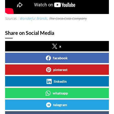
Sources :
Wonderful Brands
,
The Coca-Cola Compa
ny
Share on Social Media
x
facebook
pinterest
linkedin
whatsapp
telegram